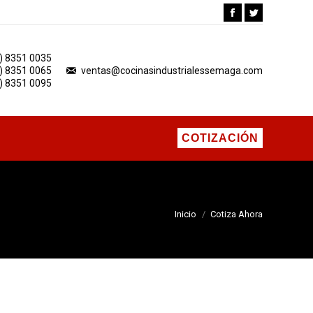
Facebook
Twitter
ESHEBRADORAS DE CARNE
COTIZACIÓN
) 8351 0035
FREGADEROS Y LAVAMANOS
) 8351 0065
ventas@cocinasindustrialessemaga.com
) 8351 0095
COTIZACIÓN
Estás aquí:
Inicio
Cotiza Ahora