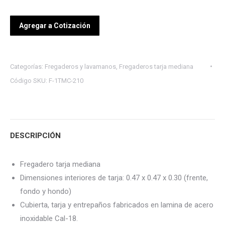
Agregar a Cotización
Categorías:
Fregaderos y lavamanos
,
Fregaderos tarja mediana
Código SKU:
F-1TMC-210
DESCRIPCIÓN
Fregadero tarja mediana
Dimensiones interiores de tarja: 0.47 x 0.47 x 0.30 (frente,
fondo y hondo)
Cubierta, tarja y entrepaños fabricados en lamina de acero
inoxidable Cal-18.